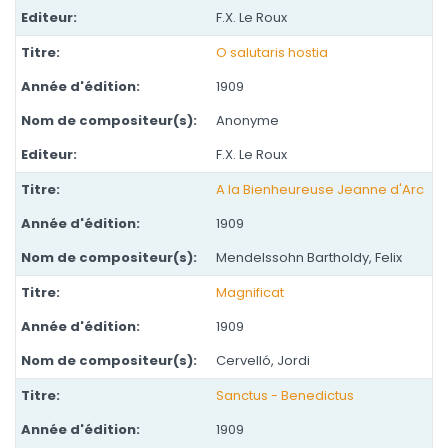
F.X. Le Roux
O salutaris hostia
1909
Anonyme
F.X. Le Roux
A la Bienheureuse Jeanne d'Arc
1909
Mendelssohn Bartholdy, Felix
Magnificat
1909
Cervelló, Jordi
Sanctus - Benedictus
1909