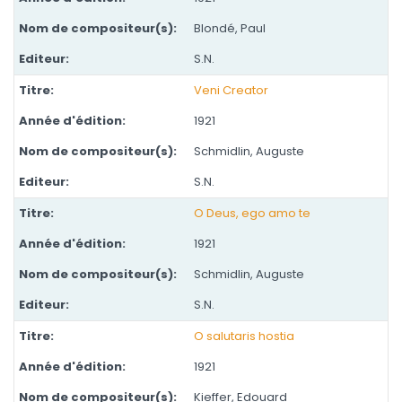
Blondé, Paul
S.N.
Veni Creator
1921
Schmidlin, Auguste
S.N.
O Deus, ego amo te
1921
Schmidlin, Auguste
S.N.
O salutaris hostia
1921
Kieffer, Edouard