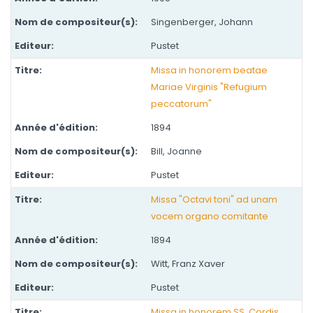
Singenberger, Johann
Pustet
Missa in honorem beatae
Mariae Virginis "Refugium
peccatorum"
1894
Bill, Joanne
Pustet
Missa "Octavi toni" ad unam
vocem organo comitante
1894
Witt, Franz Xaver
Pustet
Missa in honorem SS. Cordis