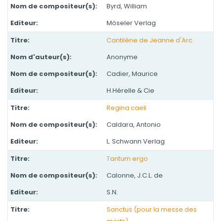
Byrd, William
Möseler Verlag
Cantilène de Jeanne d'Arc
Anonyme
Cadier, Maurice
H.Hérelle & Cie
Regina caeli
Caldara, Antonio
L. Schwann Verlag
Tantum ergo
Calonne, J.C.L. de
S.N.
Sanctus (pour la messe des