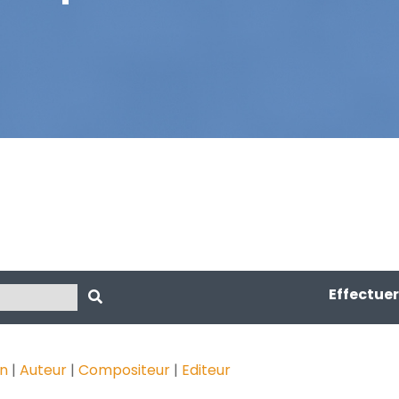
Effectue
on
|
Auteur
|
Compositeur
|
Editeur