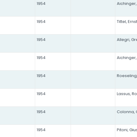
1954
Aichinger
1954
Tittel, Erns
1954
Allegri, G
1954
Aichinger
1954
Roeseling
1954
Lassus, R
1954
Colonna, 
1954
Pitoni, Gi