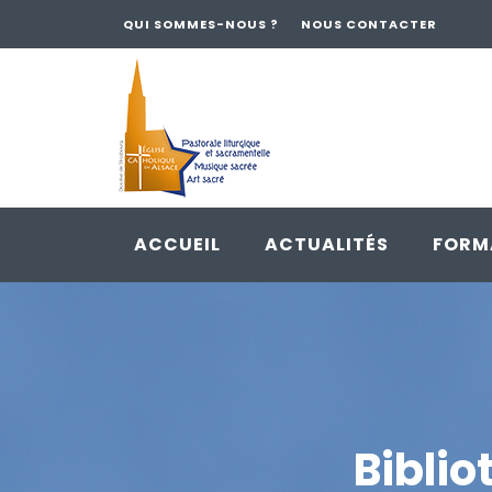
QUI SOMMES-NOUS ?
NOUS CONTACTER
ACCUEIL
ACTUALITÉS
FORM
Skip
to
content
Bibli