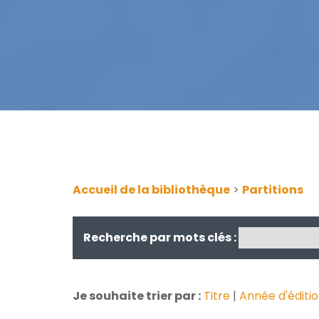
Accueil de la bibliothèque
>
Partitions
Recherche par mots clés :
Je souhaite trier par :
Titre
|
Année d'éditi