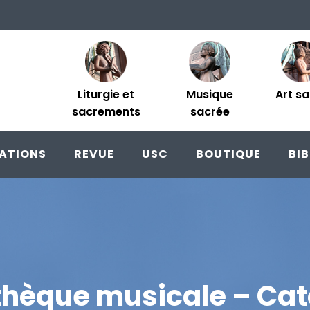
Liturgie et
Musique
Art s
sacrements
sacrée
ATIONS
REVUE
USC
BOUTIQUE
BI
othèque musicale – Cat