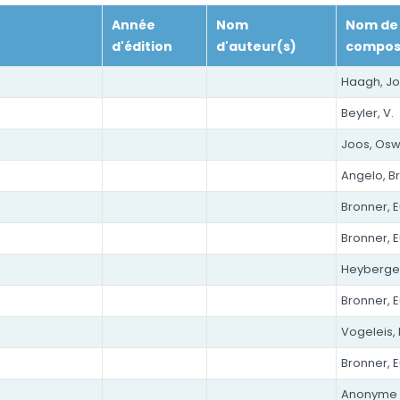
Année
Nom
Nom de
d'édition
d'auteur(s)
composi
Haagh, J
Beyler, V.
Joos, Osw
Angelo, B
Bronner, 
Bronner, 
Heyberger
Bronner, 
Vogeleis, 
Bronner, 
Anonyme