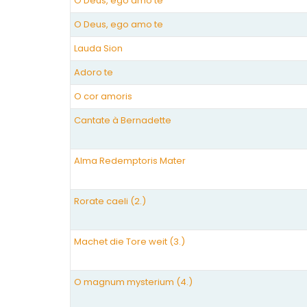
O Deus, ego amo te
O Deus, ego amo te
Lauda Sion
Adoro te
O cor amoris
Cantate à Bernadette
Alma Redemptoris Mater
Rorate caeli (2.)
Machet die Tore weit (3.)
O magnum mysterium (4.)