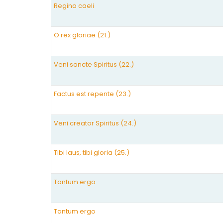
Regina caeli
O rex gloriae (21.)
Veni sancte Spiritus (22.)
Factus est repente (23.)
Veni creator Spiritus (24.)
Tibi laus, tibi gloria (25.)
Tantum ergo
Tantum ergo