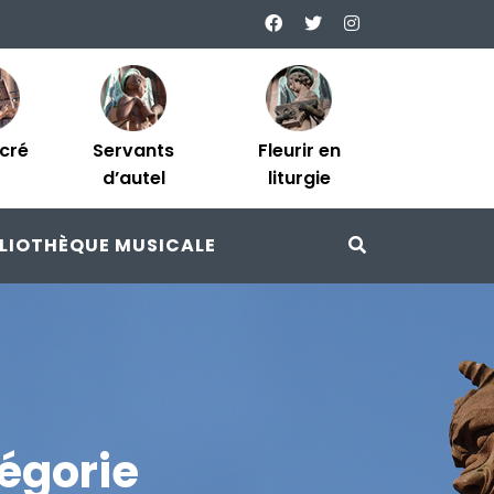
acré
Servants
Fleurir en
d’autel
liturgie
BLIOTHÈQUE MUSICALE
égorie