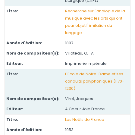
Liturgique (CNPL)
Recherche sur l'analogie de la
musique avec les arts qui ont
pour objet l' imitation du
langage
1807
Villoteau, G.- A.
Imprimerie impériale
L'Ecole de Notre-Dame et ses
conduits polyphoniques (1170-
1230)
Viret, Jacques
A Coeur Joie France
Les Noëls de France
1953