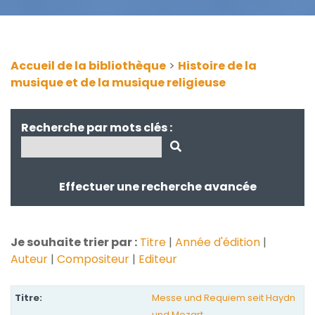
Accueil de la bibliothèque
>
Histoire de la
musique et de la musique religieuse
Recherche par mots clés :
Effectuer une recherche avancée
Je souhaite trier par :
Titre
|
Année d'édition
|
Auteur
|
Compositeur
|
Editeur
Messe und Requiem seit Haydn
und Mozart