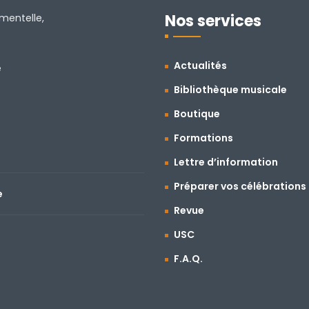
Nos services
amentelle,
Actualités
e
Bibliothèque musicale
Boutique
Formations
Lettre d’information
Préparer vos célébrations
e
Revue
USC
F.A.Q.