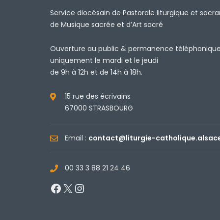
Service diocésain de Pastorale liturgique et sacr
de Musique sacrée et d’Art sacré
Ouverture au public & permanence téléphoniqu
uniquement le mardi et le jeudi
de 9h à 12h et de 14h à 18h.
15 rue des écrivains
67000 STRASBOURG
Email :
contact@liturgie-catholique.alsac
00 33 3 88 21 24 46
Facebook
X
Instagram