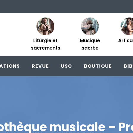
Liturgie et
Musique
Art s
sacrements
sacrée
ATIONS
REVUE
USC
BOUTIQUE
BI
iothèque musicale – Pr