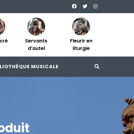
acré
Servants
Fleurir en
d’autel
liturgie
BLIOTHÈQUE MUSICALE
oduit