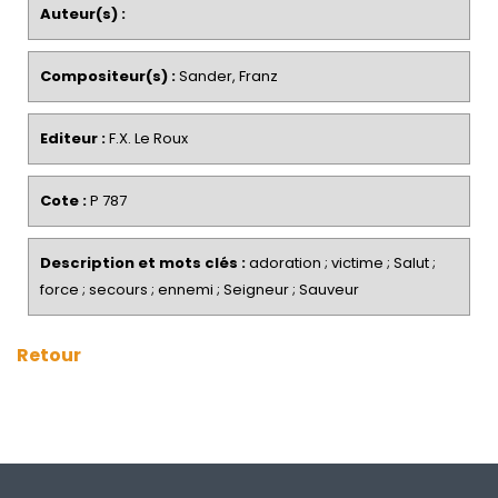
Auteur(s) :
Compositeur(s) :
Sander, Franz
Editeur :
F.X. Le Roux
Cote :
P 787
Description et mots clés :
adoration ; victime ; Salut ;
force ; secours ; ennemi ; Seigneur ; Sauveur
Retour