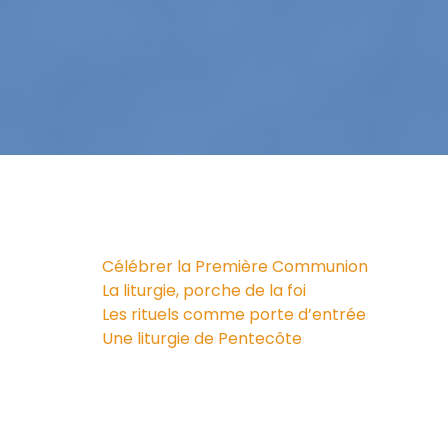
Célébrer la Première Communion
La liturgie, porche de la foi
Les rituels comme porte d’entrée
Une liturgie de Pentecôte