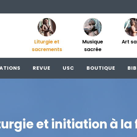
Liturgie et
Musique
Art s
sacrements
sacrée
ATIONS
REVUE
USC
BOUTIQUE
BI
turgie et initiation à la 