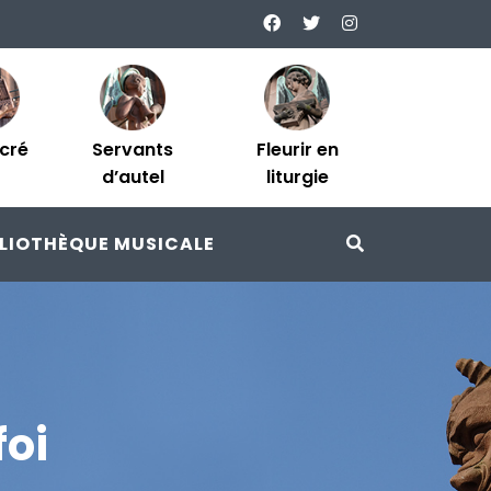
acré
Servants
Fleurir en
d’autel
liturgie
BLIOTHÈQUE MUSICALE
foi