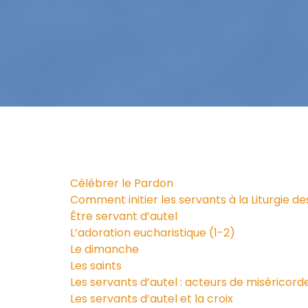
Célébrer le Pardon
Comment initier les servants à la Liturgie d
Être servant d’autel
L’adoration eucharistique (1-2)
Le dimanche
Les saints
Les servants d’autel : acteurs de miséricord
Les servants d’autel et la croix