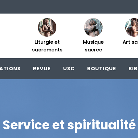
Liturgie et
Musique
Art s
sacrements
sacrée
ATIONS
REVUE
USC
BOUTIQUE
BI
Service et spiritualité