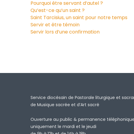
Pourquoi être servant d’autel ?
Qu’est-ce qu’un saint ?
Saint Tarcisius, un saint pour notre temps
Servir et être témoin
Servir lors d’une confirmation
Service diocésain de Pastorale liturgique et sacr
de Musique sacrée et d’Art sacré
Ouverture au public & permanence téléphoniqu
uniquement le mardi et le jeudi
de 9h à 12h et de 14h à 18h.