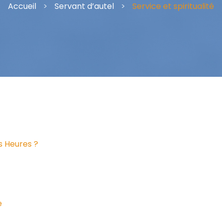
Accueil
>
Servant d’autel
>
Service et spiritualité
es Heures ?
e