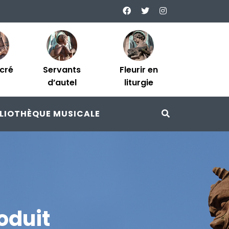
acré
Servants
Fleurir en
d’autel
liturgie
BLIOTHÈQUE MUSICALE
oduit