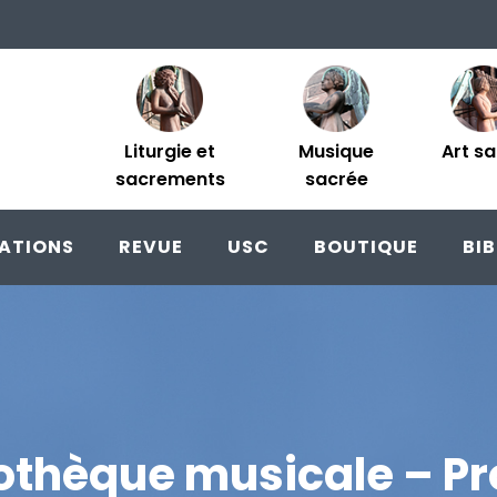
Liturgie et
Musique
Art s
sacrements
sacrée
ATIONS
REVUE
USC
BOUTIQUE
BI
iothèque musicale – Pr