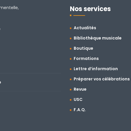
Nos services
amentelle,
Actualités
e
Bibliothèque musicale
Boutique
Formations
Lettre d’information
Préparer vos célébrations
e
Revue
USC
F.A.Q.