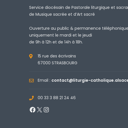
Service diocésain de Pastorale liturgique et sacr
de Musique sacrée et d’Art sacré
Ouverture au public & permanence téléphoniqu
uniquement le mardi et le jeudi
de 9h à 12h et de 14h à 18h.
15 rue des écrivains
67000 STRASBOURG
Email :
contact@liturgie-catholique.alsac
00 33 3 88 21 24 46
Facebook
X
Instagram