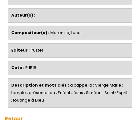
Auteur(s) :
Compositeur(s) :
Marenzio, Luca
Editeur :
Pustet
Cote :
P 1518
Description et mots clés :
a cappella ; Vierge Marie ;
temple ; présentation ; Enfant Jésus ; Siméon ; Saint-Esprit
; louange à Dieu
Retour