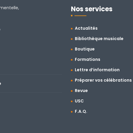
Nos services
amentelle,
Actualités
e
Bibliothèque musicale
Boutique
Formations
Lettre d’information
Préparer vos célébrations
e
Revue
USC
F.A.Q.