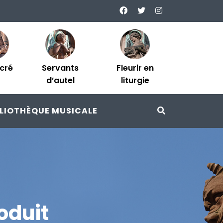
acré
Servants
Fleurir en
d’autel
liturgie
BLIOTHÈQUE MUSICALE
oduit