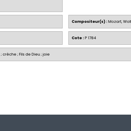
Compositeur(s) :
Mozart, Wo
Cote :
P 1784
; crèche ; Fils de Dieu ; joie