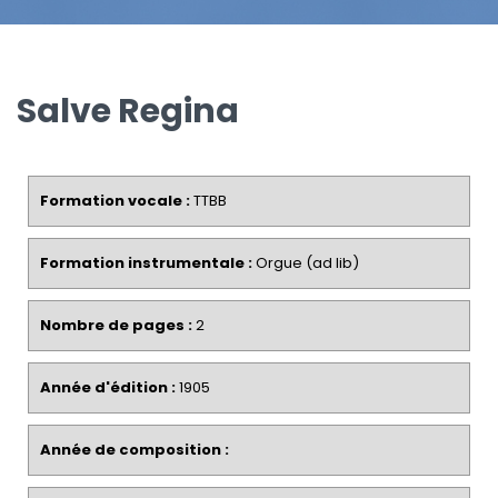
Salve Regina
Formation vocale :
TTBB
Formation instrumentale :
Orgue (ad lib)
Nombre de pages :
2
Année d'édition :
1905
Année de composition :