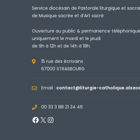
Service diocésain de Pastorale liturgique et sacr
de Musique sacrée et d’Art sacré
Ouverture au public & permanence téléphoniqu
uniquement le mardi et le jeudi
de 9h à 12h et de 14h à 18h.
15 rue des écrivains
67000 STRASBOURG
Email :
contact@liturgie-catholique.alsac
00 33 3 88 21 24 46
Facebook
X
Instagram