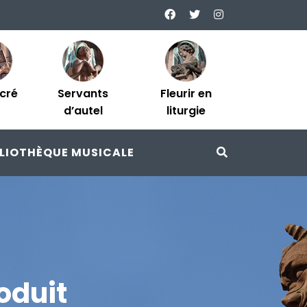
acré
Servants
Fleurir en
d’autel
liturgie
BLIOTHÈQUE MUSICALE
oduit