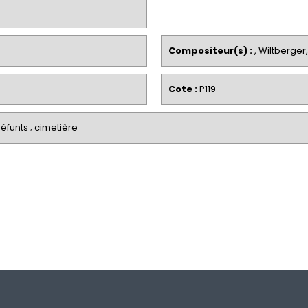
Compositeur(s) :
, Wiltberger
Cote :
P119
défunts ; cimetière