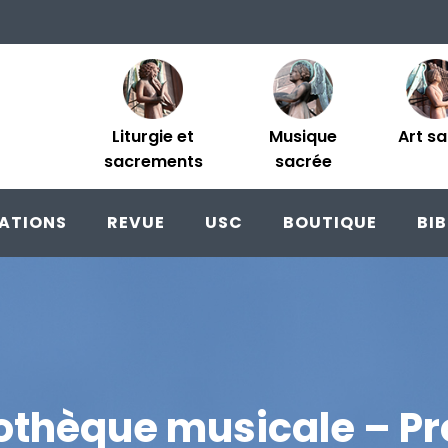
Liturgie et
Musique
Art s
sacrements
sacrée
ATIONS
REVUE
USC
BOUTIQUE
BI
iothèque musicale – Pr