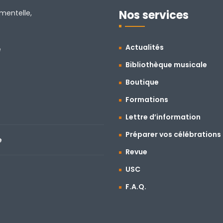
Nos services
amentelle,
Actualités
e
Bibliothèque musicale
Boutique
Formations
Lettre d’information
Préparer vos célébrations
e
Revue
USC
F.A.Q.