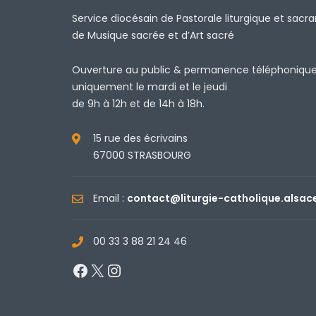
Service diocésain de Pastorale liturgique et sacr
de Musique sacrée et d’Art sacré
Ouverture au public & permanence téléphoniqu
uniquement le mardi et le jeudi
de 9h à 12h et de 14h à 18h.
15 rue des écrivains
67000 STRASBOURG
Email :
contact@liturgie-catholique.alsac
00 33 3 88 21 24 46
Facebook
X
Instagram