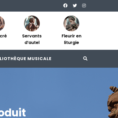
acré
Servants
Fleurir en
d’autel
liturgie
BLIOTHÈQUE MUSICALE
oduit