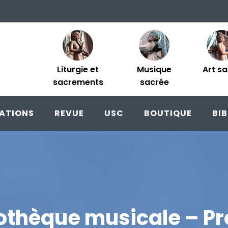
Liturgie et
Musique
Art s
sacrements
sacrée
ATIONS
REVUE
USC
BOUTIQUE
BI
iothèque musicale – Pr