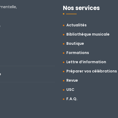
Nos services
amentelle,
Actualités
e
Bibliothèque musicale
Boutique
Formations
Lettre d’information
Préparer vos célébrations
e
Revue
USC
F.A.Q.