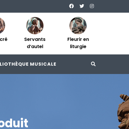
acré
Servants
Fleurir en
d’autel
liturgie
BLIOTHÈQUE MUSICALE
oduit