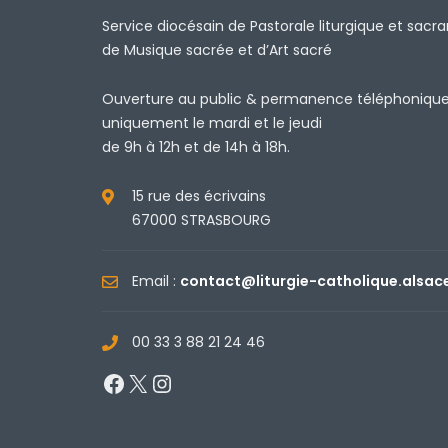
Service diocésain de Pastorale liturgique et sacr
de Musique sacrée et d’Art sacré
Ouverture au public & permanence téléphoniqu
uniquement le mardi et le jeudi
de 9h à 12h et de 14h à 18h.
15 rue des écrivains
67000 STRASBOURG
Email :
contact@liturgie-catholique.alsac
00 33 3 88 21 24 46
Facebook
X
Instagram