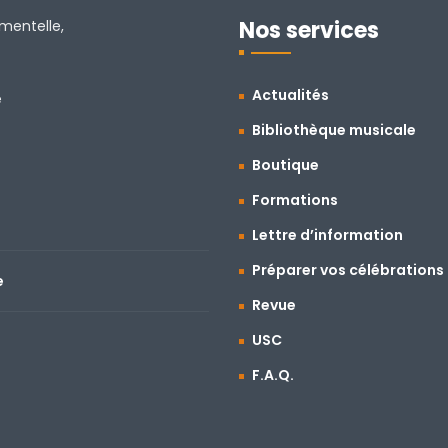
Nos services
amentelle,
Actualités
e
Bibliothèque musicale
Boutique
Formations
Lettre d’information
Préparer vos célébrations
e
Revue
USC
F.A.Q.