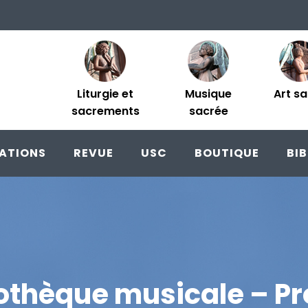
Liturgie et
Musique
Art s
sacrements
sacrée
ATIONS
REVUE
USC
BOUTIQUE
BI
iothèque musicale – Pr