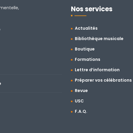
Nos services
amentelle,
Actualités
e
Bibliothèque musicale
Boutique
Formations
Lettre d’information
Préparer vos célébrations
e
Revue
USC
F.A.Q.