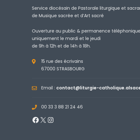
Service diocésain de Pastorale liturgique et sacr
de Musique sacrée et d’Art sacré
Ouverture au public & permanence téléphoniqu
uniquement le mardi et le jeudi
de 9h à 12h et de 14h à 18h.
15 rue des écrivains
67000 STRASBOURG
Email :
contact@liturgie-catholique.alsac
00 33 3 88 21 24 46
Facebook
X
Instagram