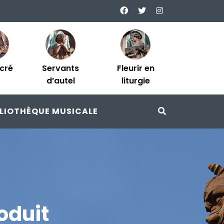
acré
Servants
Fleurir en
d’autel
liturgie
BLIOTHÈQUE MUSICALE
oduit