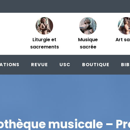
Liturgie et
Musique
Art s
sacrements
sacrée
ATIONS
REVUE
USC
BOUTIQUE
BI
iothèque musicale – Pr