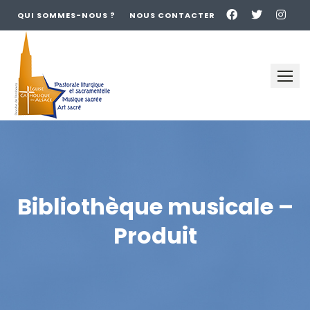
QUI SOMMES-NOUS ?
NOUS CONTACTER
Skip
to
content
Bibliothèque musicale –
Produit