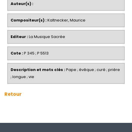
Auteur(s) :
Compositeur(s) :
Kaltnecker, Maurice
Editeur :
La Musique Sacrée
Cote :
P 345 ; P 5513
Description et mots clés :
Pape ; évêque ; curé ; prière
; longue ; vie
Retour