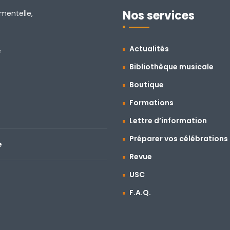
Nos services
amentelle,
Actualités
e
Bibliothèque musicale
Boutique
Formations
Lettre d’information
Préparer vos célébrations
e
Revue
USC
F.A.Q.