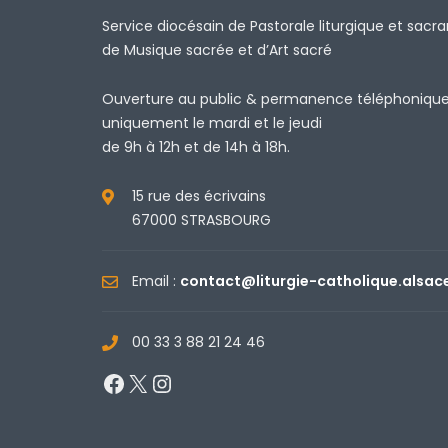
Service diocésain de Pastorale liturgique et sacr
de Musique sacrée et d’Art sacré
Ouverture au public & permanence téléphoniqu
uniquement le mardi et le jeudi
de 9h à 12h et de 14h à 18h.
15 rue des écrivains
67000 STRASBOURG
Email :
contact@liturgie-catholique.alsac
00 33 3 88 21 24 46
Facebook
X
Instagram