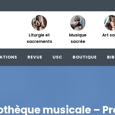
Liturgie et
Musique
Art s
sacrements
sacrée
ATIONS
REVUE
USC
BOUTIQUE
BI
iothèque musicale – Pr