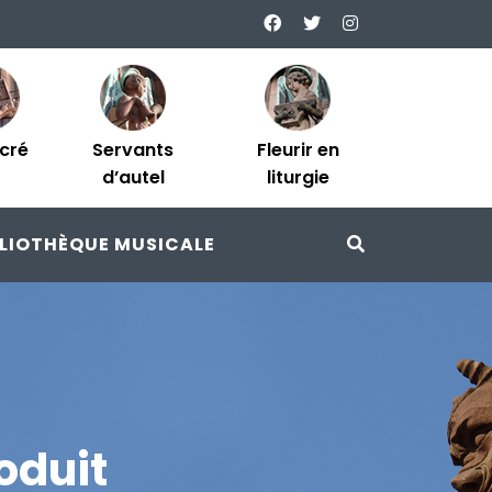
acré
Servants
Fleurir en
d’autel
liturgie
BLIOTHÈQUE MUSICALE
oduit