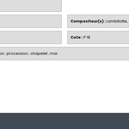
Compositeur(s) :
Lambillotte, 
Cote :
P 18
on ; procession ; chapelet ; mai