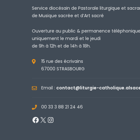
Service diocésain de Pastorale liturgique et sacr
de Musique sacrée et d’Art sacré
Ouverture au public & permanence téléphoniqu
uniquement le mardi et le jeudi
de 9h à 12h et de 14h à 18h.
15 rue des écrivains
67000 STRASBOURG
Email :
contact@liturgie-catholique.alsac
00 33 3 88 21 24 46
Facebook
X
Instagram