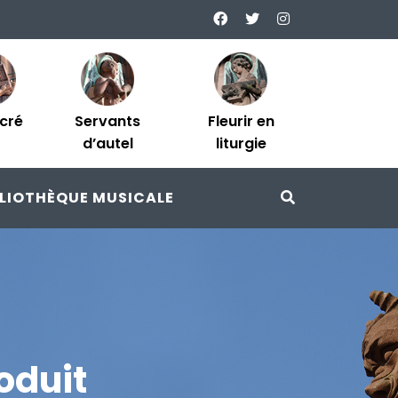
acré
Servants
Fleurir en
d’autel
liturgie
BLIOTHÈQUE MUSICALE
oduit