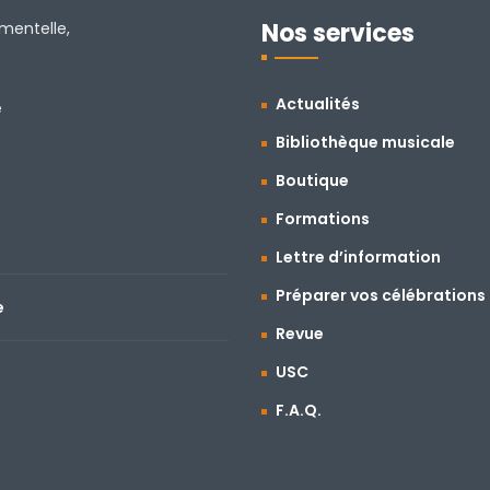
Nos services
amentelle,
Actualités
e
Bibliothèque musicale
Boutique
Formations
Lettre d’information
Préparer vos célébrations
e
Revue
USC
F.A.Q.