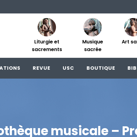
Liturgie et
Musique
Art s
sacrements
sacrée
ATIONS
REVUE
USC
BOUTIQUE
BI
iothèque musicale – Pr