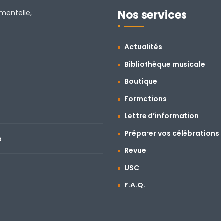
Nos services
amentelle,
Actualités
e
Bibliothèque musicale
Boutique
Formations
Lettre d’information
Préparer vos célébrations
e
Revue
USC
F.A.Q.