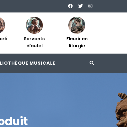
acré
Servants
Fleurir en
d’autel
liturgie
BLIOTHÈQUE MUSICALE
oduit