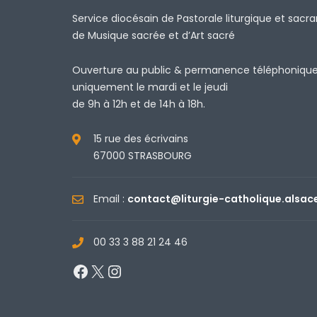
Service diocésain de Pastorale liturgique et sacr
de Musique sacrée et d’Art sacré
Ouverture au public & permanence téléphoniqu
uniquement le mardi et le jeudi
de 9h à 12h et de 14h à 18h.
15 rue des écrivains
67000 STRASBOURG
Email :
contact@liturgie-catholique.alsac
00 33 3 88 21 24 46
Facebook
X
Instagram