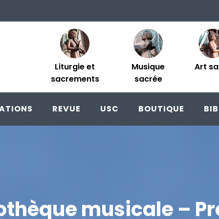
Liturgie et
Musique
Art s
sacrements
sacrée
ATIONS
REVUE
USC
BOUTIQUE
BI
iothèque musicale – Pr