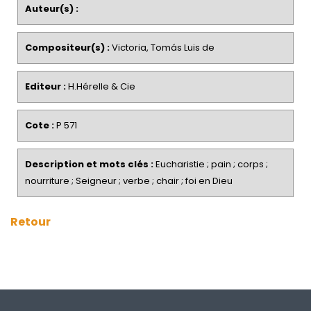
Auteur(s) :
Compositeur(s) :
Victoria, Tomás Luis de
Editeur :
H.Hérelle & Cie
Cote :
P 571
Description et mots clés :
Eucharistie ; pain ; corps ;
nourriture ; Seigneur ; verbe ; chair ; foi en Dieu
Retour