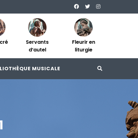
acré
Servants
Fleurir en
d’autel
liturgie
BLIOTHÈQUE MUSICALE
1