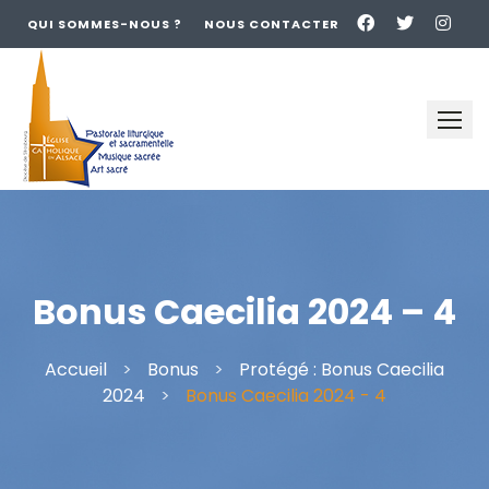
QUI SOMMES-NOUS ?
NOUS CONTACTER
Skip
to
content
Bonus Caecilia 2024 – 4
Accueil
>
Bonus
>
Protégé : Bonus Caecilia
2024
>
Bonus Caecilia 2024 - 4